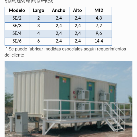
DIMENSIONES EN METROS
Modelo
Largo
Ancho
Alto
Mt2
SE/2
2
2,4
2,4
4,8
SE/3
3
2,4
2,4
7,2
SE/4
4
2,4
2,4
9,6
SE/6
6
2,4
2,4
14,4
* Se puede fabricar medidas especiales según requerimientos
del cliente