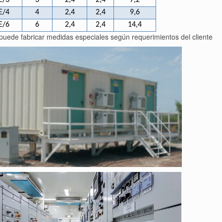
E/3
3
2,4
2,4
7,2
E/4
4
2,4
2,4
9,6
E/6
6
2,4
2,4
14,4
puede fabricar medidas especiales según requerimientos del cliente