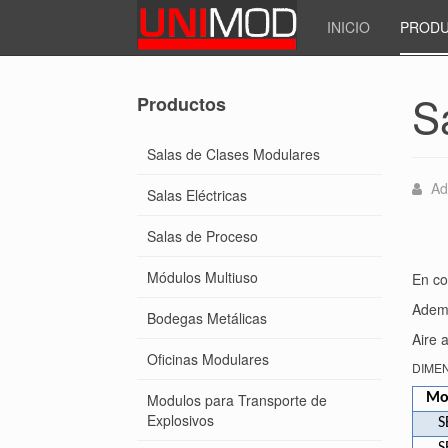
INICIO
PROD
S
Productos
Salas de Clases Modulares
Ad
Salas Eléctricas
Salas de Proceso
Módulos Multiuso
En co
Ademá
Bodegas Metálicas
Aire 
Oficinas Modulares
DIME
Modulos para Transporte de
Mo
Explosivos
S