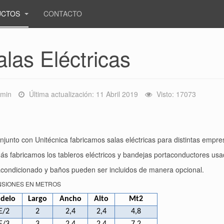
UCTOS
CONTACTO
alas Eléctricas
min
Última actualización: 11 Abril 2019
Visto: 17073
njunto con Unitécnica fabricamos salas eléctricas para distintas empre
s fabricamos los tableros eléctricos y bandejas portaconductores usad
acondicionado y baños pueden ser incluidos de manera opcional.
NSIONES EN METROS
delo
Largo
Ancho
Alto
Mt2
E/2
2
2,4
2,4
4,8