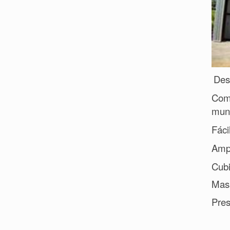
Des
Como
muni
Fáci
Ampl
Cubi
Mas 
Pres