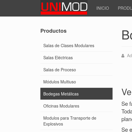
INICIO
PROD
B
Productos
Salas de Clases Modulares
Ad
Salas Eléctricas
Salas de Proceso
Módulos Multiuso
Ve
Bodegas Metálicas
Se f
Oficinas Modulares
Toda
Modulos para Transporte de
plan
Explosivos
Se e