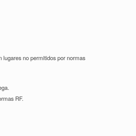
n lugares no permitidos por normas
ega.
normas RF.